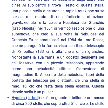
cinesi.Al suo centro si trova il resto di questa stella,
una piccola stella a neutroni in rapida rotazione su se
stessa ma dotata di una fortissima attrazione
gravitazionale. è la celebre Nebulosa del Granchio
(Crab Nebula), nel 1504 si verificò l'esplosione di una
supernova, che creò a sua volta la Nebulosa del
Granchio Fu chiamata così nel 1984 da Lord Rosse,
che ne paragonò la forma, vista con il suo telescopio
di 72 pollici (183 cm), alla chela di un granchio.
Nonostante la sua fama, è un oggetto deludente per
chi l’osserva con un piccolo telescopio, apparendo
come una nebulosità ellittica filamentosa di
magnitudine 8. Al centro della nebulosa, fuori della
portata dei telescopi per dilettanti, c’è una stella di
mag. 16, ciò che resta della stella esplosa. Questa
debole stella è un pulsar.
Hyades (le Iadi)
: è un grande e brillante ammasso
di circa 200 stelle, che copre oltre 5° di cielo. Le stelle