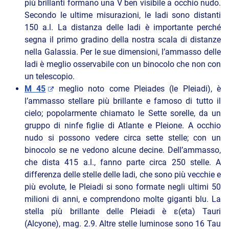
più brillanti formano una V ben visibile a occhio nudo.
Secondo le ultime misurazioni, le Iadi sono distanti
150 a.l. La distanza delle Iadi è importante perché
segna il primo gradino della nostra scala di distanze
nella Galassia. Per le sue dimensioni, l’ammasso delle
Iadi è meglio osservabile con un binocolo che non con
un telescopio.
M 45
meglio noto come Pleiades (le Pleiadi), è
l’ammasso stellare più brillante e famoso di tutto il
cielo; popolarmente chiamato le Sette sorelle, da un
gruppo di ninfe figlie di Atlante e Pleione. A occhio
nudo si possono vedere circa sette stelle; con un
binocolo se ne vedono alcune decine. Dell’ammasso,
che dista 415 a.l., fanno parte circa 250 stelle. A
differenza delle stelle delle Iadi, che sono più vecchie e
più evolute, le Pleiadi si sono formate negli ultimi 50
milioni di anni, e comprendono molte giganti blu. La
stella più brillante delle Pleiadi è ε(eta) Tauri
(Alcyone), mag. 2.9. Altre stelle luminose sono 16 Tau