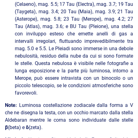
(Celaeno), mag. 5.5; 17 Tau (Electra), mag. 3.7; 19 Tau
(Taygeta), mag. 3.4; 20 Tau (Maia), mag. 3.9; 21 Tau
(Asterope), mag. 5.8; 23 Tau (Merope), mag. 4.2; 27
Tau (Atlas), mag. 3.6; e BU Tau (Pleione), una stella
con inviluppo esteso che emette anelli di gas a
intervalli irregolari, fluttuando imprevedibilmente tra
mag. 5.0 e 5.5. Le Pleiadi sono immerse in una debole
nebulosità, residuo della nube da cui si sono formate
le stelle. Questa nebulosa è visibile nelle fotografie a
lunga esposizione e la parte più luminosa, intorno a
Merope, può essere intravista con un binocolo o un
piccolo telescopio, se le condizioni atmosferiche sono
favorevoli.
Note:
Luminosa costellazione zodiacale dalla forma a V
che ne disegna la testa, con un occhio marcato dalla stella
Aldebaran mentre le corna sono individuate dalle stelle
β
(beta) e
δ
(zeta).