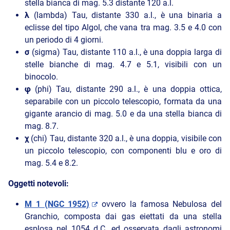
stella bianca di mag. 5.3 distante 120 a.l.
λ
(lambda) Tau, distante 330 a.l., è una binaria a
eclisse del tipo Algol, che vana tra mag. 3.5 e 4.0 con
un periodo di 4 giorni.
σ
(sigma) Tau, distante 110 a.l., è una doppia larga di
stelle bianche di mag. 4.7 e 5.1, visibili con un
binocolo.
φ
(phi) Tau, distante 290 a.l., è una doppia ottica,
separabile con un piccolo telescopio, formata da una
gigante arancio di mag. 5.0 e da una stella bianca di
mag. 8.7.
χ
(chi) Tau, distante 320 a.l., è una doppia, visibile con
un piccolo telescopio, con componenti blu e oro di
mag. 5.4 e 8.2.
Oggetti notevoli:
M 1 (NGC 1952)
ovvero la famosa Nebulosa del
Granchio, composta dai gas eiettati da una stella
esplosa nel 1054 d.C. ed osservata dagli astronomi