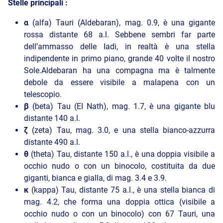
Stelle principali :
α
(alfa) Tauri (Aldebaran), mag. 0.9, è una gigante
rossa distante 68 a.l. Sebbene sembri far parte
dell’ammasso delle Iadi, in realtà è una stella
indipendente in primo piano, grande 40 volte il nostro
Sole.Aldebaran ha una compagna ma è talmente
debole da essere visibile a malapena con un
telescopio.
β
(beta) Tau (EI Nath), mag. 1.7, è una gigante blu
distante 140 a.l.
ζ
(zeta) Tau, mag. 3.0, e una stella bianco-azzurra
distante 490 a.l.
θ
(theta) Tau, distante 150 a.l., è una doppia visibile a
occhio nudo o con un binocolo, costituita da due
giganti, bianca e gialla, di mag. 3.4 e 3.9.
κ
(kappa) Tau, distante 75 a.l., è una stella bianca di
mag. 4.2, che forma una doppia ottica (visibile a
occhio nudo o con un binocolo) con 67 Tauri, una