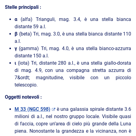
Stelle principali :
α
(alfa) Trianguli, mag. 3.4, è una stella bianca
distante 59 a.l.
β
(beta) Tri, mag. 3.0, è una stella bianca distante 110
a.l.
γ
(gamma) Tri, mag. 4.0, è una stella bianco-azzurra
distante 150 a.l.
ι
(iota) Tri, distante 280 a.l., è una stella giallo-dorata
di mag. 4.9, con una compagna stretta azzurra di
7&ordt; magnitudine, visibile con un piccolo
telescopio.
Oggetti notevoli :
M 33 (NGC 598)
è una galassia spirale distante 3.6
milioni di a.l., nel nostro gruppo locale. Visibile quasi
di faccia, copre un’area di cielo più grande della Luna
piena. Nonostante la grandezza e la vicinanza, non è