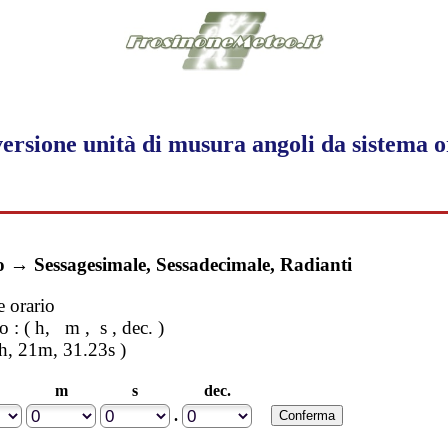
ersione unità di musura angoli da sistema o
o → Sessagesimale, Sessadecimale, Radianti
e orario
o : ( h, m , s , dec. )
h, 21m, 31.23s )
m
s
dec.
.