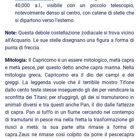
40,000 a.l., visibile con un piccolo telescopio,
notevolmente denso al centro, con catene di stelle che
si dipartono verso l'esterno.
Note:
Questa debole costellazione zodiacale si trova vicino
all'Acquario. Le sue stelle disegnano una figura a forma di
punta di freccia.
Mitologia:
Il Capricorno è un essere mitologico, metà capra
e metà pesce, per questo detto anche capra marina. Nella
mitologia greca, Capricorno era il dio dei campi e dei
greggi. La leggenda vuole che il terribile mostro Tifone
dallo cento teste stesse inseguendo gli dei per vendicare la
sconfitta dei Titani; per sfuggirgli, gli dei si tramutarono in
animali diversi e tra questi anche Pan, il dio dalle fattezze
di capra. Pan si tuffò in un fiume cercando nel contempo
di tramutarsi in pesce ma nella fretta la trasformazione gli
riuscì a metà: la sua parte alta rimase a forma di
capra.Zeus ne rimase così colpito da porre il pescecapra