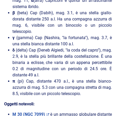
mag. 11,
α
(alfa) Capriconi è quindi un affascinante
sistema ibrido.
β
(beta) Cap (Dabih), mag. 3.1, è una stella giallo-
dorata distante 250 a.l. Ha una compagna azzurra di
mag. 6, visibile con un binocolo o un piccolo
telescopio.
γ
(gamma) Cap (Nashira, "la fortunata"), mag. 3.7, è
una stella bianca distante 100 a.l.
δ
(delta) Cap (Deneb Algiedi, "la coda del capro"), mag.
2.9, è la stella più brillante della costellazione. È una
binaria a eclisse, che varia di un appena percettibile
0.2 di magnitudine con un periodo di 24.5 ore. È
distante 49 a.l.
π
(pi) Cap, distante 470 a.l., è una stella bianco-
azzurra di mag. 5.3 con una compagna stretta di mag.
8.5, visibile con un piccolo telescopio.
Oggetti notevoli:
M 30 (NGC 7099)
è un ammasso globulare distante