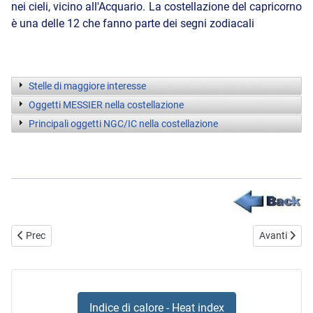
nei cieli, vicino all'Acquario. La costellazione del capricorno
è una delle 12 che fanno parte dei segni zodiacali
Stelle di maggiore interesse
Oggetti MESSIER nella costellazione
Principali oggetti NGC/IC nella costellazione
Articolo precedente: Costellazione Cani da caccia
Articolo suc
Prec
Avanti
Indice di calore - Heat index