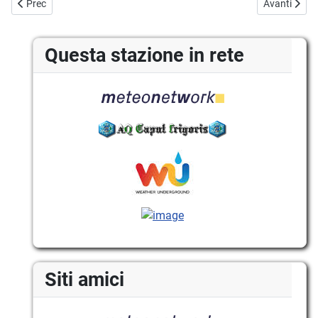
Articolo precedente: Archivio webcam Monti Ernici
Articolo suc
Prec
Avanti
Questa stazione in rete
Siti amici