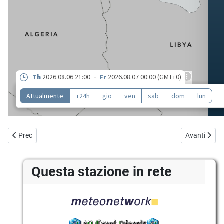
Articolo precedente: Glossario meteo
Articolo suc
Prec
Avanti
Questa stazione in rete