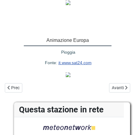
Animazione Europa
Pioggia
Fonte:
it.www.sat24.com
Articolo precedente: Bollettini ed allerte meteo
Articolo suc
Prec
Avanti
Questa stazione in rete