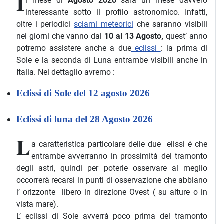
I
l mese di
Agosto 2026
sarà un mese davvero
interessante sotto il profilo astronomico. Infatti,
oltre i periodici
sciami meteorici
che saranno visibili
nei giorni che vanno dal
10 al 13 Agosto,
quest’ anno
potremo assistere anche a due
eclissi
: la prima di
Sole e la seconda di Luna entrambe visibili anche in
Italia. Nel dettaglio avremo :
Eclissi di Sole del 12 agosto 2026
Eclissi di luna del 28 Agosto 2026
L
a caratteristica particolare delle due elissi é che
entrambe avverranno in prossimità del tramonto
degli astri, quindi per poterle osservare al meglio
occorrerà recarsi in punti di osservazione che abbiano
l’ orizzonte libero in direzione Ovest ( su alture o in
vista mare).
L’ eclissi di Sole avverrà poco prima del tramonto