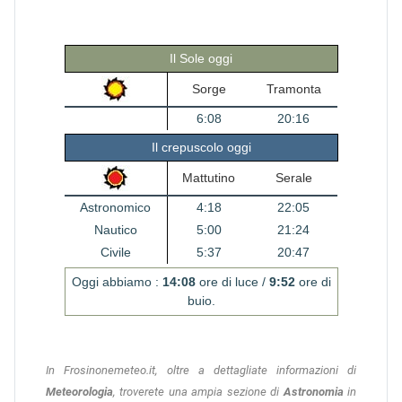
Il Sole oggi
Sorge
Tramonta
6:08
20:16
Il crepuscolo oggi
Mattutino
Serale
Astronomico
4:18
22:05
Nautico
5:00
21:24
Civile
5:37
20:47
Oggi abbiamo :
14:08
ore di luce /
9:52
ore di
buio.
In Frosinonemeteo.it, oltre a dettagliate informazioni di
Meteorologia
, troverete una ampia sezione di
Astronomia
in