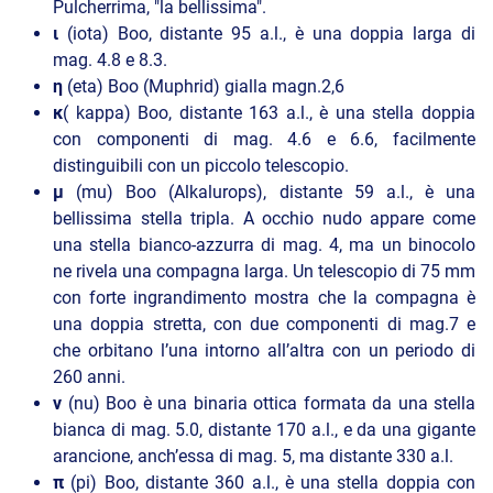
Pulcherrima, "la bellissima".
ι
(iota) Boo, distante 95 a.l., è una doppia larga di
mag. 4.8 e 8.3.
η
(eta) Boo (Muphrid) gialla magn.2,6
κ
( kappa) Boo, distante 163 a.l., è una stella doppia
con componenti di mag. 4.6 e 6.6, facilmente
distinguibili con un piccolo telescopio.
μ
(mu) Boo (Alkalurops), distante 59 a.l., è una
bellissima stella tripla. A occhio nudo appare come
una stella bianco-azzurra di mag. 4, ma un binocolo
ne rivela una compagna larga. Un telescopio di 75 mm
con forte ingrandimento mostra che la compagna è
una doppia stretta, con due componenti di mag.7 e
che orbitano l’una intorno all’altra con un periodo di
260 anni.
ν
(nu) Boo è una binaria ottica formata da una stella
bianca di mag. 5.0, distante 170 a.l., e da una gigante
arancione, anch’essa di mag. 5, ma distante 330 a.l.
π
(pi) Boo, distante 360 a.l., è una stella doppia con