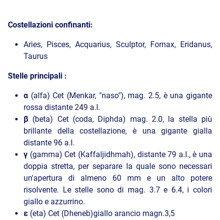
Costellazioni confinanti:
Aries, Pisces, Acquarius, Sculptor, Fornax, Eridanus,
Taurus
Stelle principali :
α
(alfa) Cet (Menkar, "naso"), mag. 2.5, è una gigante
rossa distante 249 a.l.
β
(beta) Cet (coda, Diphda) mag. 2.0, la stella più
brillante della costellazione, è una gigante gialla
distante 96 a.l.
γ
(gamma) Cet (Kaffaljidhmah), distante 79 a.l., è una
doppia stretta, per separare la quale sono necessari
un'apertura di almeno 60 mm e un alto potere
risolvente. Le stelle sono di mag. 3.7 e 6.4, i colori
giallo e azzurrino.
ε
(eta) Cet (Dheneb)giallo arancio magn.3,5