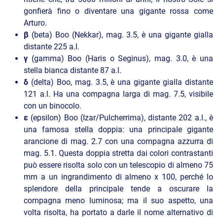
gonfierà fino o diventare una gigante rossa come
Arturo.
β
(beta) Boo (Nekkar), mag. 3.5, è una gigante gialla
distante 225 a.l.
γ
(gamma) Boo (Haris o Seginus), mag. 3.0, è una
stella bianca distante 87 a.l.
δ
(delta) Boo, mag. 3.5, è una gigante gialla distante
121 a.l. Ha una compagna larga di mag. 7.5, visibile
con un binocolo.
ε
(epsilon) Boo (Izar/Pulcherrima), distante 202 a.l., è
una famosa stella doppia: una principale gigante
arancione di mag. 2.7 con una compagna azzurra di
mag. 5.1. Questa doppia stretta dai colori contrastanti
può essere risolta solo con un telescopio di almeno 75
mm a un ingrandimento di almeno x 100, perché lo
splendore della principale tende a oscurare la
compagna meno luminosa; ma il suo aspetto, una
volta risolta, ha portato a darle il nome alternativo di