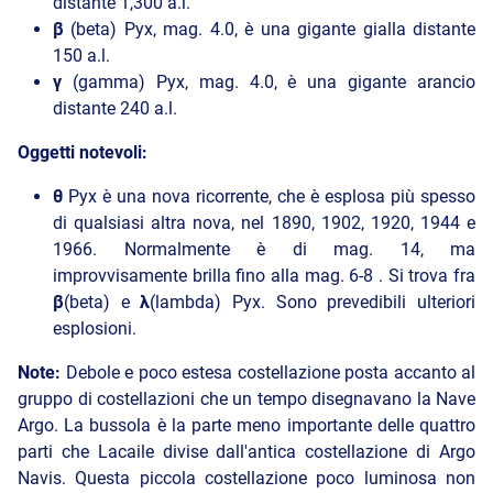
distante 1,300 a.l.
β
(beta) Pyx, mag. 4.0, è una gigante gialla distante
150 a.l.
γ
(gamma) Pyx, mag. 4.0, è una gigante arancio
distante 240 a.l.
Oggetti notevoli:
θ
Pyx è una nova ricorrente, che è esplosa più spesso
di qualsiasi altra nova, nel 1890, 1902, 1920, 1944 e
1966. Normalmente è di mag. 14, ma
improvvisamente brilla fino alla mag. 6-8 . Si trova fra
β
(beta) e
λ
(lambda) Pyx. Sono prevedibili ulteriori
esplosioni.
Note:
Debole e poco estesa costellazione posta accanto al
gruppo di costellazioni che un tempo disegnavano la Nave
Argo. La bussola è la parte meno importante delle quattro
parti che Lacaile divise dall'antica costellazione di Argo
Navis. Questa piccola costellazione poco luminosa non