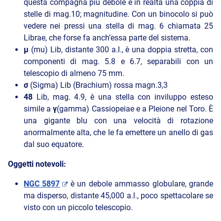
questa compagna più debole è in realtà una coppia di
stelle di mag.10; magnitudine. Con un binocolo si può
vedere nei pressi una stella di mag. 6 chiamata 25
Librae, che forse fa anch’essa parte del sistema.
μ
(mu) Lib, distante 300 a.l., è una doppia stretta, con
componenti di mag. 5.8 e 6.7, separabili con un
telescopio di almeno 75 mm.
σ
(Sigma) Lib (Brachium) rossa magn.3,3
48
Lib, mag. 4.9, è una stella con inviluppo esteso
simile a
γ
(gamma) Cassiopeiae e a Pleione nel Toro. È
una gigante blu con una velocità di rotazione
anormalmente alta, che le fa emettere un anello di gas
dal suo equatore.
Oggetti notevoli:
NGC 5897
è un debole ammasso globulare, grande
ma disperso, distante 45,000 a.l., poco spettacolare se
visto con un piccolo telescopio.