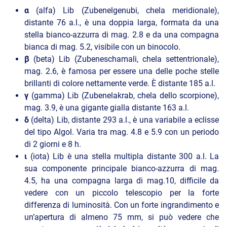
α
(alfa) Lib (Zubenelgenubi, chela meridionale),
distante 76 a.l., è una doppia larga, formata da una
stella bianco-azzurra di mag. 2.8 e da una compagna
bianca di mag. 5.2, visibile con un binocolo.
β
(beta) Lib (Zubeneschamali, chela settentrionale),
mag. 2.6, è famosa per essere una delle poche stelle
brillanti di colore nettamente verde. È distante 185 a.l.
γ
(gamma) Lib (Zubenelakrab, chela dello scorpione),
mag. 3.9, è una gigante gialla distante 163 a.l.
δ
(delta) Lib, distante 293 a.l., è una variabile a eclisse
del tipo Algol. Varia tra mag. 4.8 e 5.9 con un periodo
di 2 giorni e 8 h.
ι
(iota) Lib è una stella multipla distante 300 a.l. La
sua componente principale bianco-azzurra di mag.
4.5, ha una compagna larga di mag.10, difficile da
vedere con un piccolo telescopio per la forte
differenza di luminosità. Con un forte ingrandimento e
un’apertura di almeno 75 mm, si può vedere che