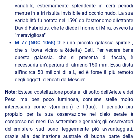
variabile, estremamente splendente in certi periodi
mentre in altri risulta invisibile ad occhio nudo. La sua
variabilità fu notata nel 1596 dall'astronomo dilettante
David Fabricius, che le diede il nome di Mira, ovvero la
"meravigliosa"
M 77 (NGC 1068)
è una piccola galassia spirale ,
che si trova vicino a
δ
(delta) Ceti. Per vedere bene
questa galassia, che si presenta di faccia, è
necessaria un'apertura di almeno 150 mm. Essa dista
all'incirca 50 milioni di a.l., ed è forse il più remoto
degli oggetti elencati da Messier.
Note:
Estesa costellazione posta al di sotto dell'Ariete e dei
Pesci ma ben poco luminosa, contiene stelle molto
interessanti come ν(omicron) e Τ(tau). Il periodo più
propizio per la sua osservazione nel cielo serale è
compreso nei mesi fra settembre e gennaio; gli osservatori
dell'emisfero sud sono leggermente più avvantaggiati,
grazie alla declinazione australe di buona parte della