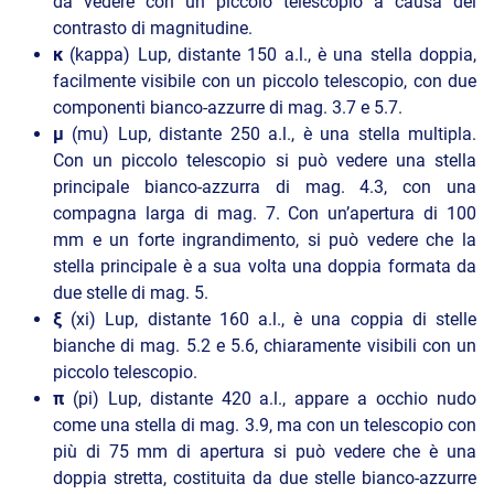
da vedere con un piccolo telescopio a causa del
contrasto di magnitudine.
κ
(kappa) Lup, distante 150 a.l., è una stella doppia,
facilmente visibile con un piccolo telescopio, con due
componenti bianco-azzurre di mag. 3.7 e 5.7.
μ
(mu) Lup, distante 250 a.l., è una stella multipla.
Con un piccolo telescopio si può vedere una stella
principale bianco-azzurra di mag. 4.3, con una
compagna larga di mag. 7. Con un’apertura di 100
mm e un forte ingrandimento, si può vedere che la
stella principale è a sua volta una doppia formata da
due stelle di mag. 5.
ξ
(xi) Lup, distante 160 a.l., è una coppia di stelle
bianche di mag. 5.2 e 5.6, chiaramente visibili con un
piccolo telescopio.
π
(pi) Lup, distante 420 a.l., appare a occhio nudo
come una stella di mag. 3.9, ma con un telescopio con
più di 75 mm di apertura si può vedere che è una
doppia stretta, costituita da due stelle bianco-azzurre