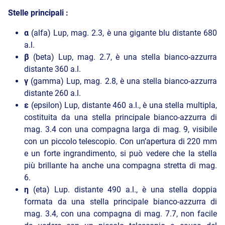
Stelle principali :
α
(alfa) Lup, mag. 2.3, è una gigante blu distante 680
a.l.
β
(beta) Lup, mag. 2.7, è una stella bianco-azzurra
distante 360 a.l.
γ
(gamma) Lup, mag. 2.8, è una stella bianco-azzurra
distante 260 a.l.
ε
(epsilon) Lup, distante 460 a.l., è una stella multipla,
costituita da una stella principale bianco-azzurra di
mag. 3.4 con una compagna larga di mag. 9, visibile
con un piccolo telescopio. Con un’apertura di 220 mm
e un forte ingrandimento, si può vedere che la stella
più brillante ha anche una compagna stretta di mag.
6.
η
(eta) Lup. distante 490 a.l., è una stella doppia
formata da una stella principale bianco-azzurra di
mag. 3.4, con una compagna di mag. 7.7, non facile