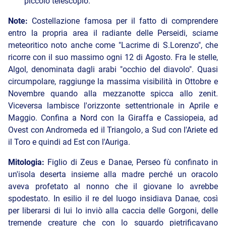
piccolo telescopio.
Note:
Costellazione famosa per il fatto di comprendere
entro la propria area il radiante delle Perseidi, sciame
meteoritico noto anche come "Lacrime di S.Lorenzo", che
ricorre con il suo massimo ogni 12 di Agosto. Fra le stelle,
Algol, denominata dagli arabi "occhio del diavolo". Quasi
circumpolare, raggiunge la massima visibilità in Ottobre e
Novembre quando alla mezzanotte spicca allo zenit.
Viceversa lambisce l'orizzonte settentrionale in Aprile e
Maggio. Confina a Nord con la Giraffa e Cassiopeia, ad
Ovest con Andromeda ed il Triangolo, a Sud con l'Ariete ed
il Toro e quindi ad Est con l'Auriga.
Mitologia:
Figlio di Zeus e Danae, Perseo fù confinato in
un'isola deserta insieme alla madre perché un oracolo
aveva profetato al nonno che il giovane lo avrebbe
spodestato. In esilio il re del luogo insidiava Danae, così
per liberarsi di lui lo inviò alla caccia delle Gorgoni, delle
tremende creature che con lo sguardo pietrificavano