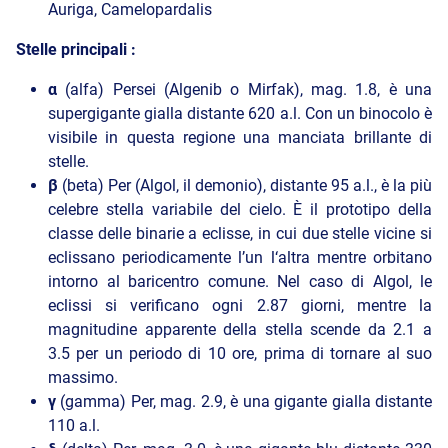
Auriga, Camelopardalis
Stelle principali :
α
(alfa) Persei (Algenib o Mirfak), mag. 1.8, è una
supergigante gialla distante 620 a.l. Con un binocolo è
visibile in questa regione una manciata brillante di
stelle.
β
(beta) Per (Algol, il demonio), distante 95 a.l., è la più
celebre stella variabile del cielo. È il prototipo della
classe delle binarie a eclisse, in cui due stelle vicine si
eclissano periodicamente l’un l‘altra mentre orbitano
intorno al baricentro comune. Nel caso di Algol, le
eclissi si verificano ogni 2.87 giorni, mentre la
magnitudine apparente della stella scende da 2.1 a
3.5 per un periodo di 10 ore, prima di tornare al suo
massimo.
γ
(gamma) Per, mag. 2.9, è una gigante gialla distante
110 a.l.