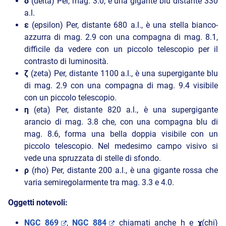
δ
(delta) Per, mag. 3.0, è una gigante blu distante 330
a.l.
ε
(epsilon) Per, distante 680 a.l., è una stella bianco-
azzurra di mag. 2.9 con una compagna di mag. 8.1,
difficile da vedere con un piccolo telescopio per il
contrasto di luminosità.
ζ
(zeta) Per, distante 1100 a.l., è una supergigante blu
di mag. 2.9 con una compagna di mag. 9.4 visibile
con un piccolo telescopio.
η
(eta) Per, distante 820 a.l., è una supergigante
arancio di mag. 3.8 che, con una compagna blu di
mag. 8.6, forma una bella doppia visibile con un
piccolo telescopio. Nel medesimo campo visivo si
vede una spruzzata di stelle di sfondo.
ρ
(rho) Per, distante 200 a.l., è una gigante rossa che
varia semiregolarmente tra mag. 3.3 e 4.0.
Oggetti notevoli:
NGC 869
,
NGC 884
chiamati anche h e
χ
(chi)