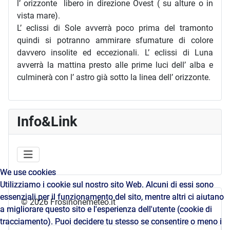
l’ orizzonte libero in direzione Ovest ( su alture o in
vista mare).
L’ eclissi di Sole avverrà poco prima del tramonto
quindi si potranno ammirare sfumature di colore
davvero insolite ed eccezionali. L’ eclissi di Luna
avverrà la mattina presto alle prime luci dell’ alba e
culminerà con l’ astro già sotto la linea dell’ orizzonte.
Info&Link
We use cookies
We use cookies
Utilizziamo i cookie sul nostro sito Web. Alcuni di essi sono
Utilizziamo i cookie sul nostro sito Web. Alcuni di essi sono
essenziali per il funzionamento del sito, mentre altri ci aiutano
essenziali per il funzionamento del sito, mentre altri ci aiutano
© 2026 Frosinonemeteo.it
a migliorare questo sito e l'esperienza dell'utente (cookie di
a migliorare questo sito e l'esperienza dell'utente (cookie di
tracciamento). Puoi decidere tu stesso se consentire o meno i
tracciamento). Puoi decidere tu stesso se consentire o meno i