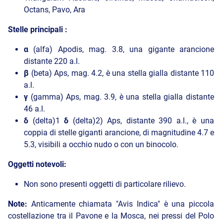
Octans, Pavo, Ara
Stelle principali :
α
(alfa) Apodis, mag. 3.8, una gigante arancione
distante 220 a.l.
β
(beta) Aps, mag. 4.2, è una stella gialla distante 110
a.l.
γ
(gamma) Aps, mag. 3.9, è una stella gialla distante
46 a.l.
δ
(delta)1
δ
(delta)2) Aps, distante 390 a.l., è una
coppia di stelle giganti arancione, di magnitudine 4.7 e
5.3, visibili a occhio nudo o con un binocolo.
Oggetti notevoli:
Non sono presenti oggetti di particolare rilievo.
Note:
Anticamente chiamata "Avis Indica" è una piccola
costellazione tra il Pavone e la Mosca, nei pressi del Polo