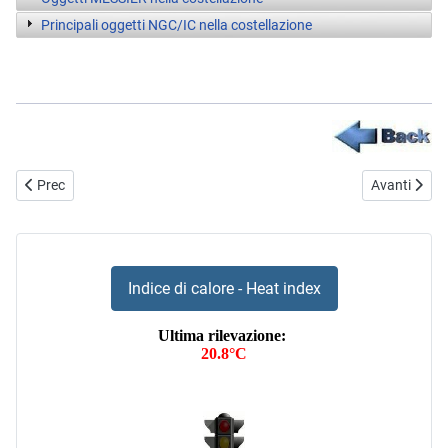
Principali oggetti NGC/IC nella costellazione
Articolo precedente: Costellazione Giraffa
Articolo suc
Prec
Avanti
Indice di calore - Heat index