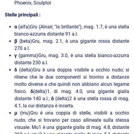
Phoenix, Sculptor
Stelle principali :
α
(alfa)Gru (Alnair, "la brillante"), mag. 1.7, è una stella
bianco-azzurra distante 91 a.l.
β
(beta)Gru, mag. 2.1, è una gigante rossa distante
270 a.l.
γ
(gamma)Gru, mag. 3.0, è una stella bianco-azzurra
distante 230 a.l.
δ
(delta)Gru è una doppia visibile a occhio nudo; si
ritiene che le due componenti si trovino a distanze
molto diverse e che quindi non abbiano alcun legame
fisico.
δ
(delta)1, di mag. 4.0, una gigante gialla
distante 140 a.l.;
δ
(delta)2 è una stella rossa di mag.
4.1, la cui distanza è incerta.
μ
(mu)Gru è una coppia di stelle, visibili a occhio
nudo, che si trovano per caso allineate sulla stessa
visuale. Mu1 è una gigante gialla di mag. 4.8, distante