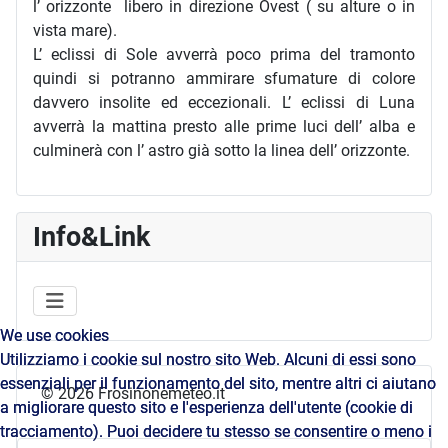
l’ orizzonte libero in direzione Ovest ( su alture o in
vista mare).
L’ eclissi di Sole avverrà poco prima del tramonto
quindi si potranno ammirare sfumature di colore
davvero insolite ed eccezionali. L’ eclissi di Luna
avverrà la mattina presto alle prime luci dell’ alba e
culminerà con l’ astro già sotto la linea dell’ orizzonte.
Info&Link
We use cookies
We use cookies
Utilizziamo i cookie sul nostro sito Web. Alcuni di essi sono
Utilizziamo i cookie sul nostro sito Web. Alcuni di essi sono
essenziali per il funzionamento del sito, mentre altri ci aiutano
essenziali per il funzionamento del sito, mentre altri ci aiutano
© 2026 Frosinonemeteo.it
a migliorare questo sito e l'esperienza dell'utente (cookie di
a migliorare questo sito e l'esperienza dell'utente (cookie di
tracciamento). Puoi decidere tu stesso se consentire o meno i
tracciamento). Puoi decidere tu stesso se consentire o meno i