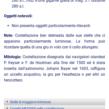
260 a.l.; mu2 è una gigante gialla di mag. 5.1 distante
280 a.l.
Oggetti notevoli:
Non presenta oggetti particolarmente rilevanti.
Note:
Costellazione ben delineata dalle sue stelle che ci
appaiono particolarmente luminose. La forma può
ricordare quella di una gru in volo con il collo allungato.
Mitologia:
Costellazione disegnata dai navigatori olandesi
P. Keyser e F. de Houtman alla fine del 1500 ed è stata
inserita dall'astronomo Johann Bayer nel 1603, raffigura
un uccello acquatico, la gru per l'esattezza o per altri un
fenicottero.
Stelle di maggiore interesse
Oggetti MESSIER nella costellazione