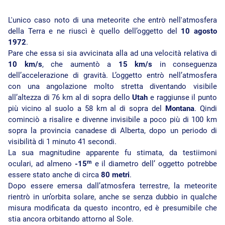
L'unico caso noto di una meteorite che entrò nell'atmosfera
della Terra e ne riuscì è quello dell’oggetto del
10 agosto
1972
.
Pare che essa si sia avvicinata alla ad una velocità relativa di
10 km/s
, che aumentò a
15 km/s
in conseguenza
dell’accelerazione di gravità. L’oggetto entrò nell’atmosfera
con una angolazione molto stretta diventando visibile
all’altezza di 76 km al di sopra dello
Utah
e raggiunse il punto
più vicino al suolo a 58 km al di sopra del
Montana
. Qindi
cominciò a risalire e divenne invisibile a poco più di 100 km
sopra la provincia canadese di Alberta, dopo un periodo di
visibilità di 1 minuto 41 secondi.
La sua magnitudine apparente fu stimata, da testiimoni
m
oculari, ad almeno
-15
e il diametro dell’ oggetto potrebbe
essere stato anche di circa
80 metri
.
Dopo essere emersa dall’atmosfera terrestre, la meteorite
rientrò in un’orbita solare, anche se senza dubbio in qualche
misura modificata da questo incontro, ed è presumibile che
stia ancora orbitando attorno al Sole.