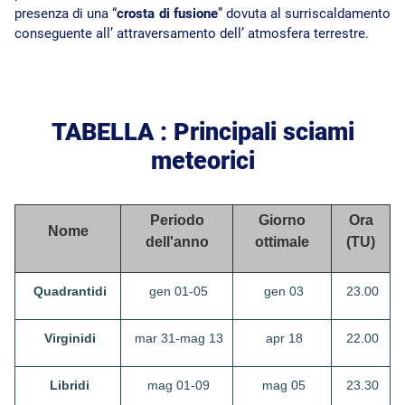
presenza di una “
crosta di fusione
” dovuta al surriscaldamento
conseguente all’ attraversamento dell’ atmosfera terrestre.
TABELLA : Principali sciami
meteorici
Periodo
Giorno
Ora
Nome
dell'anno
ottimale
(TU)
Quadrantidi
gen 01-05
gen 03
23.00
Virginidi
mar 31-mag 13
apr 18
22.00
Libridi
mag 01-09
mag 05
23.30