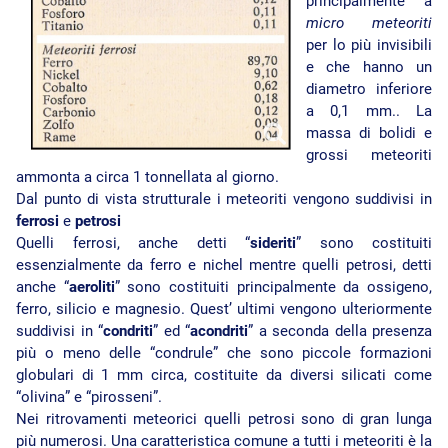
principalmente a
micro meteoriti
per lo più invisibili
e che hanno un
diametro inferiore
a 0,1 mm.. La
massa di bolidi e
grossi meteoriti
ammonta a circa 1 tonnellata al giorno.
Dal punto di vista strutturale i meteoriti vengono suddivisi in
ferrosi
e
petrosi
Quelli ferrosi, anche detti “
sideriti
” sono costituiti
essenzialmente da ferro e nichel mentre quelli petrosi, detti
anche “
aeroliti
” sono costituiti principalmente da ossigeno,
ferro, silicio e magnesio. Quest’ ultimi vengono ulteriormente
suddivisi in “
condriti
” ed “
acondriti
” a seconda della presenza
più o meno delle “condrule” che sono piccole formazioni
globulari di 1 mm circa, costituite da diversi silicati come
“olivina” e “pirosseni”.
Nei ritrovamenti meteorici quelli petrosi sono di gran lunga
più numerosi. Una caratteristica comune a tutti i meteoriti è la