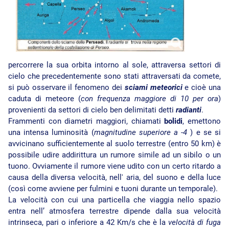
percorrere la sua orbita intorno al sole, attraversa settori di
cielo che precedentemente sono stati attraversati da comete,
si può osservare il fenomeno dei
sciami meteorici
e cioè una
caduta di meteore (
con frequenza maggiore di 10 per ora
)
provenienti da settori di cielo ben delimitati detti
radianti
.
Frammenti con diametri maggiori, chiamati
bolidi
, emettono
una intensa luminosità (
magnitudine superiore a -4
) e se si
avvicinano sufficientemente al suolo terrestre (entro 50 km) è
possibile udire addirittura un rumore simile ad un sibilo o un
tuono. Ovviamente il rumore viene udito con un certo ritardo a
causa della diversa velocità, nell' aria, del suono e della luce
(così come avviene per fulmini e tuoni durante un temporale).
La velocità con cui una particella che viaggia nello spazio
entra nell’ atmosfera terrestre dipende dalla sua velocità
intrinseca, pari o inferiore a 42 Km/s che è la
velocità di fuga